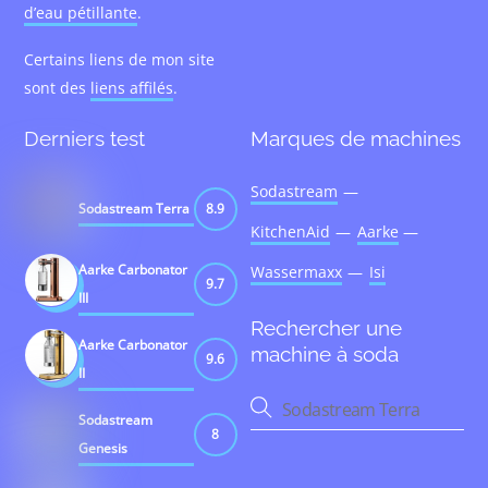
d’eau pétillante
.
Certains liens de mon site
sont des
liens affilés
.
Derniers test
Marques de machines
Sodastream
Sodastream Terra
8.9
KitchenAid
Aarke
Aarke Carbonator
Wassermaxx
Isi
9.7
III
Rechercher une
Aarke Carbonator
machine à soda
9.6
II
Sodastream
8
Genesis