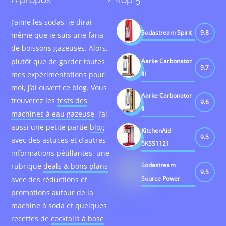
To
J’aime les sodas, je dirai
Top
Sodastream Spirit
9.8
même que je suis une fana
de boissons gazeuses. Alors,
plutôt que de garder toutes
Aarke Carbonator
9.7
mes expérimentations pour
III
moi, j’ai ouvert ce blog. Vous
Aarke Carbonator
trouverez les
tests des
9.6
II
machines à eau gazeuse
, j’ai
aussi une petite partie
blog
KitchenAid
9.5
avec des astuces et d’autres
5KSS1121
informations pétillantes, une
Sodastream
rubrique
deals & bons plans
9.5
Source Power
avec des réductions et
promotions autour de la
machine à soda et quelques
recettes de
cocktails à base