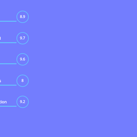
8.9
I
9.7
9.6
s
8
tion
9.2