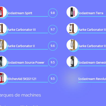
To
Top
Sodastream Spirit
9.8
Sodastream Terra
Aarke Carbonator III
9.7
Aarke Carbonator II
Aarke Carbonator II
9.6
Aarke Carbonator II
Sodastream Source Power
9.5
Sodastream Genesi
KitchenAid 5KSS1121
9.5
Sodastream Revolu
arques de machines