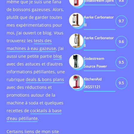
Sodastream Spirit
9.8
même que je suis une fana
de boissons gazeuses. Alors,
plutôt que de garder toutes
Aarke Carbonator
9.7
mes expérimentations pour
III
moi, j’ai ouvert ce blog. Vous
Aarke Carbonator
trouverez les
tests des
9.6
II
machines à eau gazeuse
, j’ai
aussi une petite partie
blog
Sodastream
9.5
avec des astuces et d’autres
Source Power
informations pétillantes, une
KitchenAid
rubrique
deals & bons plans
9.5
5KSS1121
avec des réductions et
promotions autour de la
machine à soda et quelques
recettes de
cocktails à base
d’eau pétillante
.
Certains liens de mon site