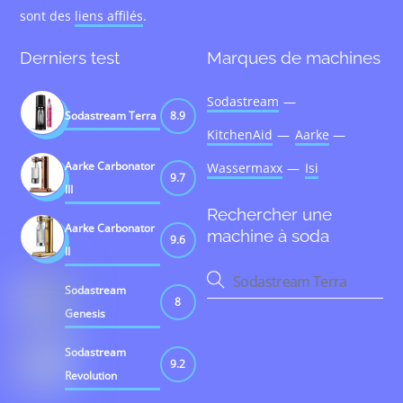
sont des
liens affilés
.
Derniers test
Marques de machines
Sodastream
Sodastream Terra
8.9
KitchenAid
Aarke
Aarke Carbonator
Wassermaxx
Isi
9.7
III
Rechercher une
Aarke Carbonator
machine à soda
9.6
II
Sodastream
8
Genesis
Sodastream
9.2
Revolution