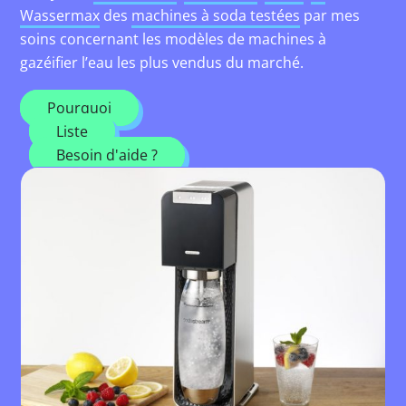
Wassermax
des
machines à soda testées
par mes
soins concernant les modèles de machines à
gazéifier l’eau les plus vendus du marché.
Pourquoi
Liste
Besoin d'aide ?