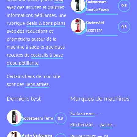
Sodastream
9.5
avec des astuces et d’autres
Source Power
informations pétillantes, une
KitchenAid
rubrique
deals & bons plans
9.5
5KSS1121
avec des réductions et
promotions autour de la
machine à soda et quelques
recettes de
cocktails à base
d’eau pétillante
.
Certains liens de mon site
sont des
liens affilés
.
Derniers test
Marques de machines
Sodastream
Sodastream Terra
8.9
KitchenAid
Aarke
Aarke Carbonator
Wassermaxx
Isi