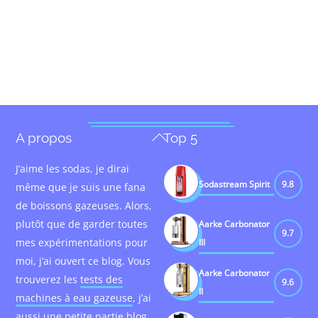
Back
A propos
Top 5
To
J’aime les sodas, je dirai
Top
Sodastream Spirit
9.8
même que je suis une fana
de boissons gazeuses. Alors,
plutôt que de garder toutes
Aarke Carbonator
9.7
mes expérimentations pour
III
moi, j’ai ouvert ce blog. Vous
Aarke Carbonator
trouverez les
tests des
9.6
II
machines à eau gazeuse
, j’ai
aussi une petite partie
blog