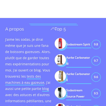
Back
A propos
Top 5
To
J’aime les sodas, je dirai
Top
Sodastream Spirit
9.8
même que je suis une fana
de boissons gazeuses. Alors,
plutôt que de garder toutes
Aarke Carbonator
9.7
mes expérimentations pour
III
moi, j’ai ouvert ce blog. Vous
Aarke Carbonator
trouverez les
tests des
9.6
II
machines à eau gazeuse
, j’ai
aussi une petite partie
blog
Sodastream
9.5
avec des astuces et d’autres
Source Power
informations pétillantes, une