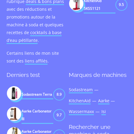
KitchenAid
rubrique
deals & bons plans
9.5
5KSS1121
avec des réductions et
promotions autour de la
machine à soda et quelques
recettes de
cocktails à base
d’eau pétillante
.
Certains liens de mon site
sont des
liens affilés
.
Derniers test
Marques de machines
Sodastream
Sodastream Terra
8.9
KitchenAid
Aarke
Aarke Carbonator
Wassermaxx
Isi
9.7
III
Rechercher une
Aarke Carbonator